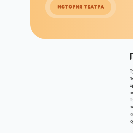
ИСТОРИЯ ТЕАТРА
П
п
с
в
П
п
к
к