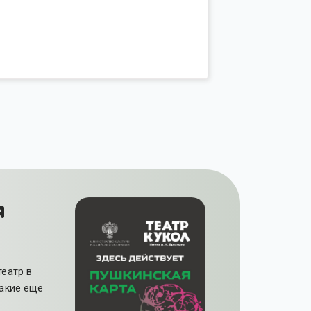
я
театр в
какие еще